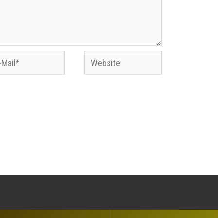
Website
l*
Website in diesem Browser für meinen
n.