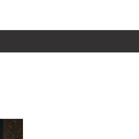
Home
ock-1
min
/
September 30, 2020