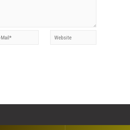
Website
l*
Website in diesem Browser für meinen
n.