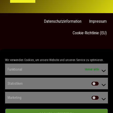
Datenschutzinformation
Impressum
Cookie-Richtlinie (EU)
Sarah Stock
Wir verwenden Cookies, um unsere Website und unseren Service zu optimieren.
„Es gibt keine kleinen Rollen, nur kleine
Funktional
Immer aktiv
Schauspieler“
(Konstantin Stanislawski)
Statistiken
F
I
L
V
a
n
i
i
c
s
n
m
Marketing
e
t
k
e
b
a
e
o
o
g
d
o
r
i