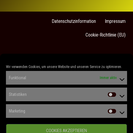
Datenschutzinformation
Impressum
Cookie-Richtlinie (EU)
Sarah Stock
Wir verwenden Cookies, um unsere Website und unseren Service zu optimieren.
„Es gibt keine kleinen Rollen, nur kleine
Funktional
Immer aktiv
Schauspieler“
(Konstantin Stanislawski)
Statistiken
F
I
L
V
a
n
i
i
c
s
n
m
Marketing
e
t
k
e
b
a
e
o
o
g
d
o
r
i
COOKIES AKZEPTIEREN
k
a
n