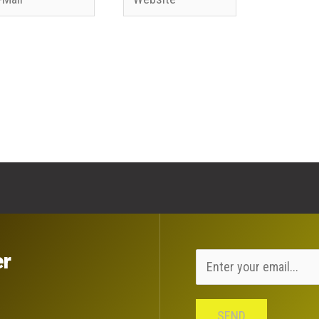
l*
Website in diesem Browser für meinen
n.
er
SEND