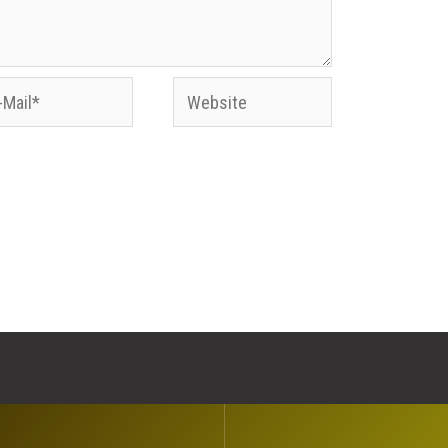
Website
l*
Website in diesem Browser für meinen
n.