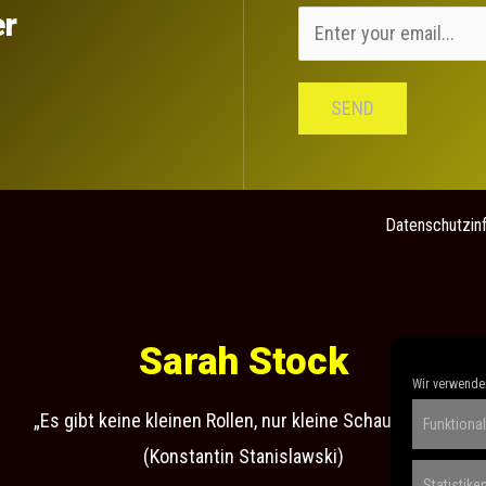
er
SEND
Datenschutzin
Sarah Stock
Wir verwenden
„Es gibt keine kleinen Rollen, nur kleine Schauspieler“
Funktional
(Konstantin Stanislawski)
F
I
L
V
Statistike