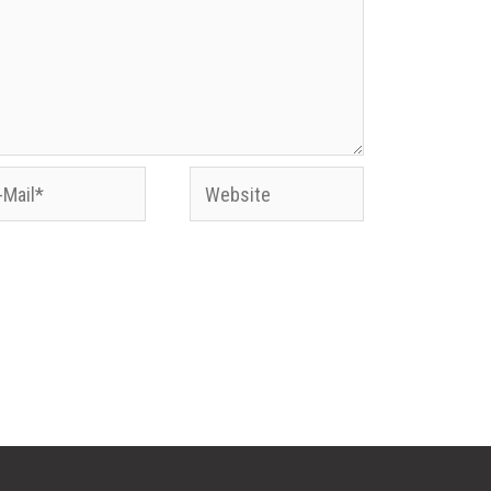
Website
l*
Website in diesem Browser für meinen
n.