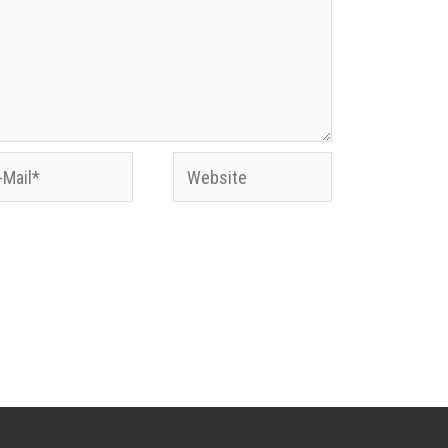
Website
l*
Website in diesem Browser für meinen
n.