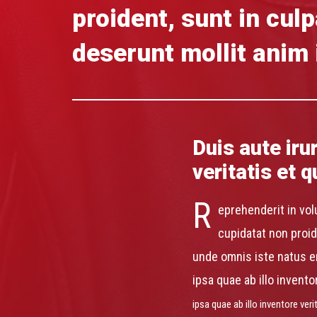
proident, sunt in culp
deserunt mollit anim 
Duis aute iru
veritatis et q
R
eprehenderit in vol
cupidatat non proide
unde omnis iste natus e
ipsa quae ab illo invento
ipsa quae ab illo inventore ver