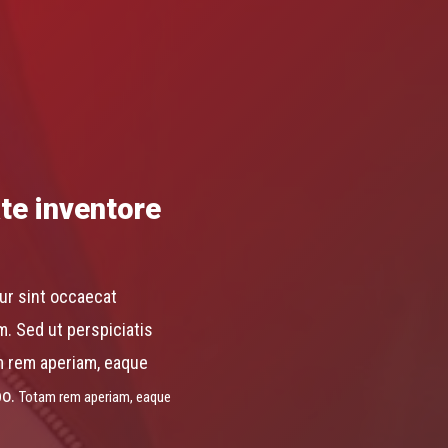
ate inventore
eur sint occaecat
m. Sed ut perspiciatis
m rem aperiam, eaque
bo.
Totam rem aperiam, eaque