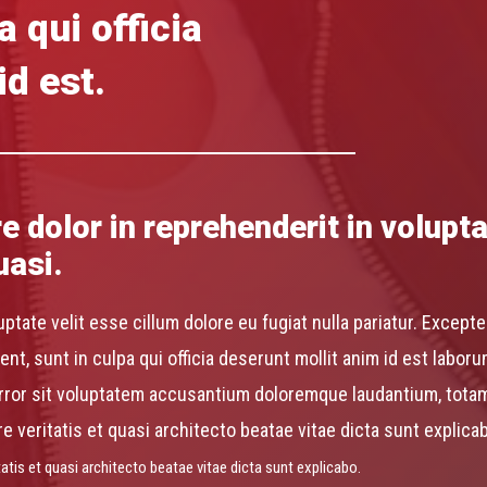
a qui officia
id est.
re dolor in reprehenderit in volupt
uasi.
uptate velit esse cillum dolore eu fugiat nulla pariatur. Except
nt, sunt in culpa qui officia deserunt mollit anim id est laboru
rror sit voluptatem accusantium doloremque laudantium, tota
re veritatis et quasi architecto beatae vitae dicta sunt explica
itatis et quasi architecto beatae vitae dicta sunt explicabo.