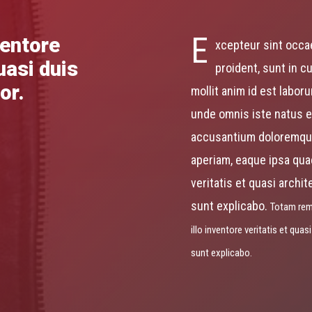
E
ventore
xcepteur sint occa
uasi duis
proident, sunt in cu
or.
mollit anim id est labor
unde omnis iste natus e
accusantium doloremque
aperiam, eaque ipsa quae
veritatis et quasi archit
sunt explicabo.
Totam rem
illo inventore veritatis et quas
sunt explicabo.